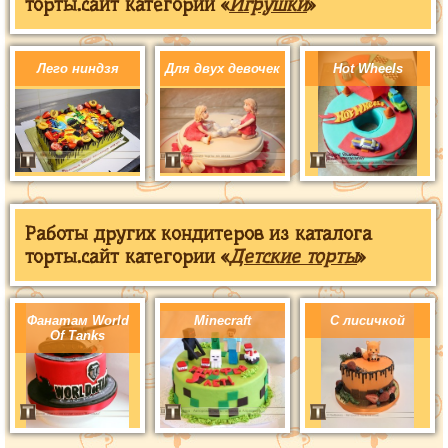
торты.сайт категории «
Игрушки
»
Лего ниндзя
Для двух девочек
Hot Wheels
Работы других кондитеров из каталога
торты.сайт категории «
Детские торты
»
Фанатам World
Minecraft
С лисичкой
Of Tanks