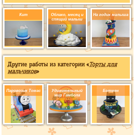
Кит
Облако, месяц и
На годик малыша
спящий малыш
Другие работы из категории «
Торты для
мальчиков
»
Паровозик Томас
Удивительный
Бэтмен
мир Гамбола