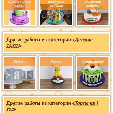
мультяшные
рождения
рождения
герои
ребенка
ребенка
Другие работы из категории «
Детские
торты
»
Кубики
Пикачу
Футболисту
Другие работы из категории «
Торты на 1
год
»