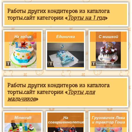
Работы других кондитеров из каталога
торты.сайт категории «
Торты на 1 год
»
На годик
Единичка
С мишкой
Работы других кондитеров из каталога
торты.сайт категории «
Торты для
мальчиков
»
Minecraft
На
Грузовичок Лева
совершеннолетие
и трактор Гоша