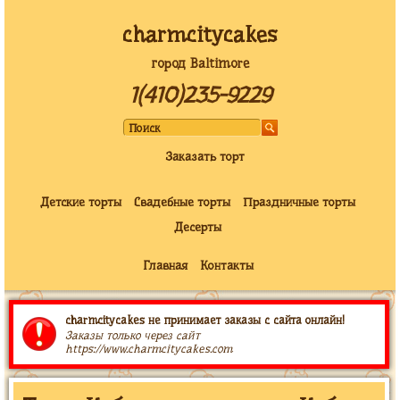
charmcitycakes
город Baltimore
1(410)235-9229
Заказать торт
Детские торты
Свадебные торты
Праздничные торты
Десерты
Главная
Контакты
charmcitycakes не принимает заказы с сайта онлайн!
Заказы только через сайт
https://www.charmcitycakes.com