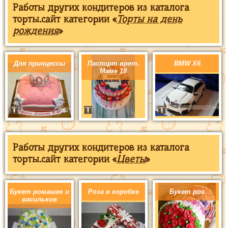
Работы других кондитеров из каталога
торты.сайт категории «
Торты на день
рождения
»
Для принцессы
Паспорт врет.
BMW X6
Маме 18
Работы других кондитеров из каталога
торты.сайт категории «
Цветы
»
Букет ромашек и
Роза в коробке
Букет роз
васильков