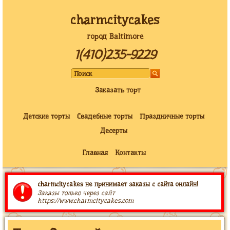
charmcitycakes
город Baltimore
1(410)235-9229
Заказать торт
Детские торты
Свадебные торты
Праздничные торты
Десерты
Главная
Контакты
charmcitycakes не принимает заказы с сайта онлайн!
Заказы только через сайт
https://www.charmcitycakes.com