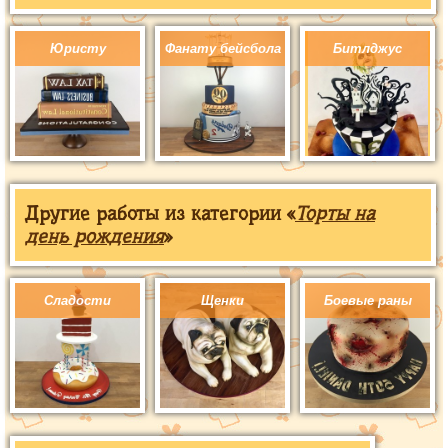
Юристу
Фанату бейсбола
Битлджус
Другие работы из категории «
Торты на
день рождения
»
Сладости
Щенки
Боевые раны