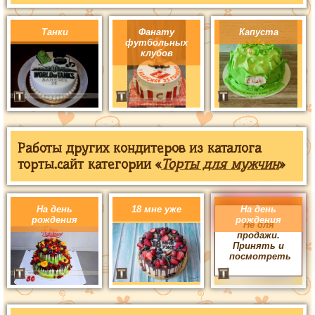
Танки
Фанату
Капуста
футбольных
клубов
Работы других кондитеров из каталога
торты.сайт категории «
Торты для мужчин
»
На день
18 мне уже
На день
рождения
рождения
Не для
продажи.
Принять и
посмотреть