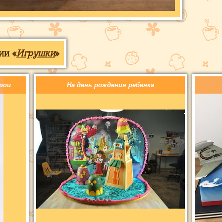
ии «
Игрушки
»
рои
На день рождения ребенка