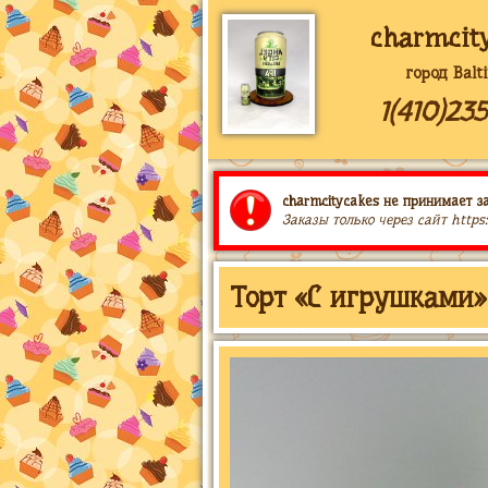
charmcit
город Balt
1(410)23
charmcitycakes не принимает за
Заказы только через сайт https
Торт «С игрушками