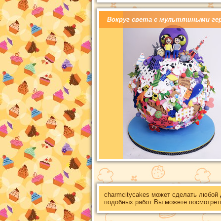
Вокруг света с мультяшными ге
charmcitycakes может сделать любой
подобных работ Вы можете посмотрет