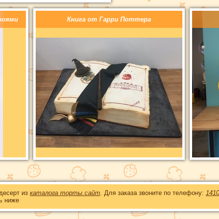
роями
Книга от Гарри Поттера
 десерт из
каталога торты.сайт
. Для заказа звоните по телефону:
141
ь ниже