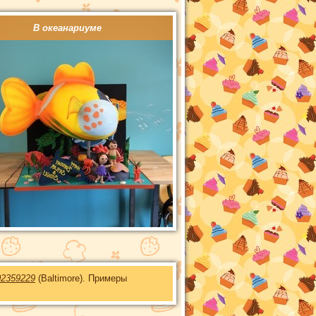
В океанариуме
02359229
(Baltimore). Примеры