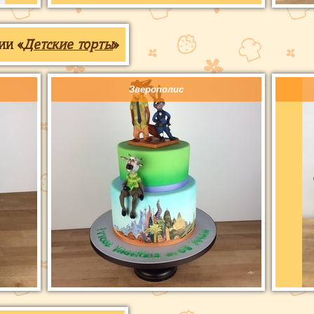
ии «
Детские торты
»
Зверополис