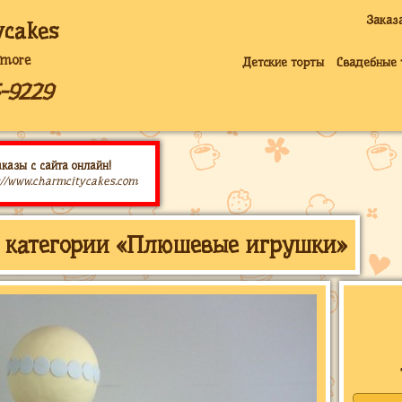
Заказ
ycakes
imore
Детские торты
Свадебные 
5-9229
казы с сайта онлайн!
://www.charmcitycakes.com
» категории «Плюшевые игрушки»