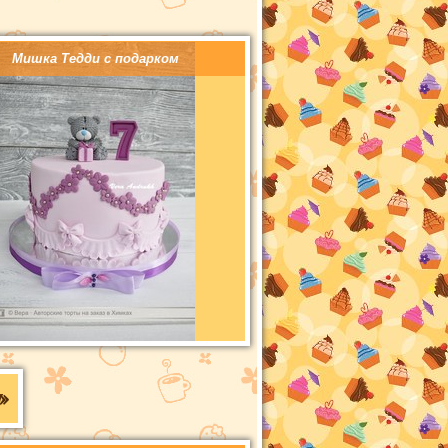
Мишка Тедди с подарком
»