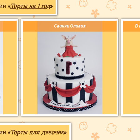
ии «
Торты на 1 год
»
Свинка Оливия
В 
ии «
Торты для девочек
»