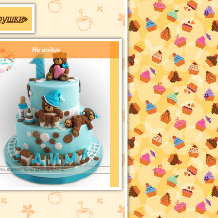
рушки
»
На годик