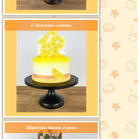
С дольками лимона
Эйфелева башня и розы