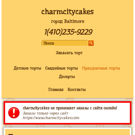
charmcitycakes
город Baltimore
1(410)235-9229
Заказать торт
Детские торты
Свадебные торты
Праздничные торты
Десерты
Главная
Контакты
charmcitycakes не принимает заказы с сайта онлайн!
Заказы только через сайт
https://www.charmcitycakes.com