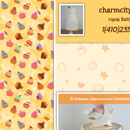
charmcit
город Balt
1(410)23
В нежных персиковых оттенк