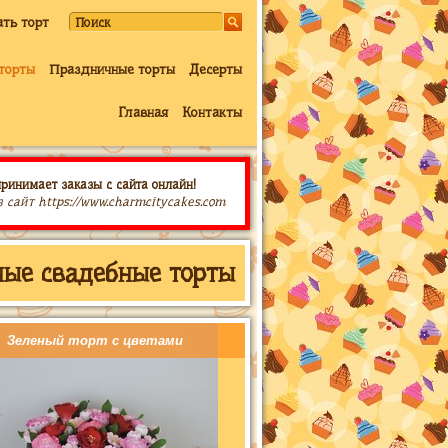
ать торт
торты
Праздничные торты
Десерты
Главная
Контакты
принимает заказы с сайта онлайн!
з сайт https://www.charmcitycakes.com
ые свадебные торты
Зеленый торт с цветами