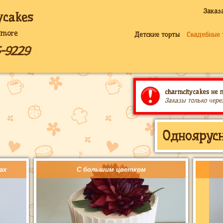
Заказ
ycakes
imore
Детские торты
Свадебные 
5-9229
charmcitycakes не 
Заказы только чере
Одноярусн
ах
С большим цветком