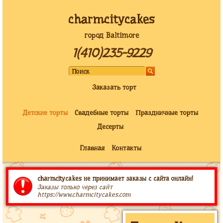
charmcitycakes
город Baltimore
1(410)235-9229
Заказать торт
Детские торты
Свадебные торты
Праздничные торты
Десерты
Главная
Контакты
charmcitycakes не принимает заказы с сайта онлайн!
Заказы только через сайт
https://www.charmcitycakes.com