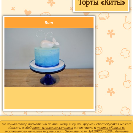
Торты «Киты»
Кит
Не нашли товар подходящий по внешнему виду или форме? charmcitycakes может
сделать любой
торт из нашего каталога
в том числе и
торты «Киты» из
эксклюзивного каталога торты.сайт
. Звоните по т.
1(410)235-9229
и делайте