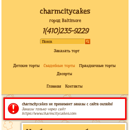
charmcitycakes
город Baltimore
1(410)235-9229
Заказать торт
Детские торты
Свадебные торты
Праздничные торты
Десерты
Главная
Контакты
charmcitycakes не принимает заказы с сайта онлайн!
Заказы только через сайт
https://www.charmcitycakes.com