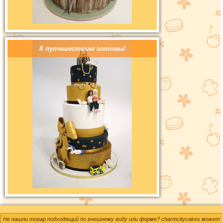
К путешествию готовы!
Не нашли товар подходящий по внешнему виду или форме? charmcitycakes может