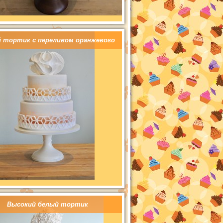
 тортик с переливом оранжевого
Высокий белый тортик