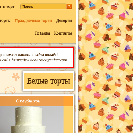
ать торт
торты
Праздничные торты
Десерты
Главная
Контакты
принимает заказы с сайта онлайн!
з сайт https://www.charmcitycakes.com
Белые торты
С клубникой