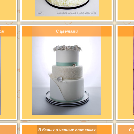
ом
С цветами
В белых и черных оттенках
С 