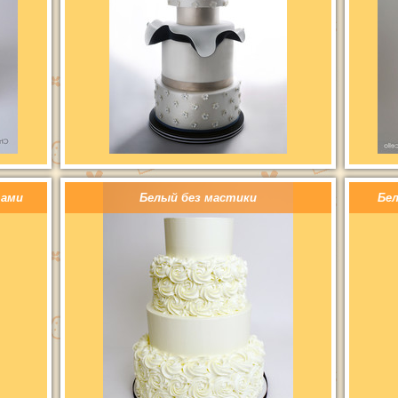
тами
Белый без мастики
Бе