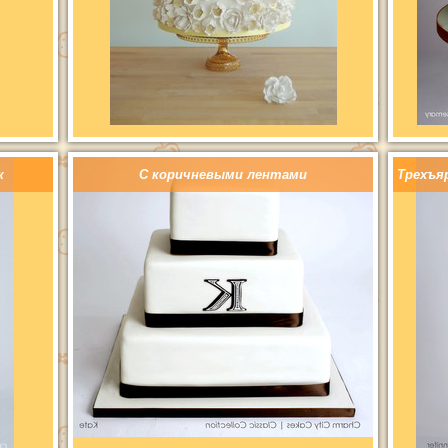
к
С коричневыми лентами
Трехъя