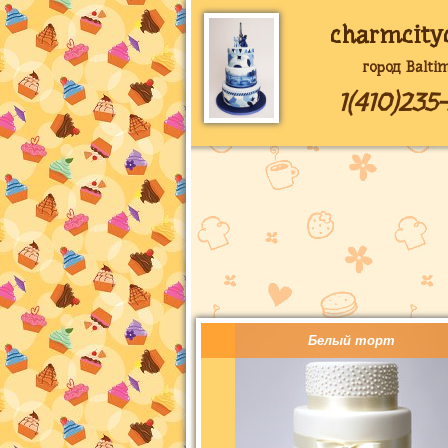
charmcity
город Balti
1(410)235
Белый торт