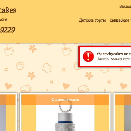
Заказ
cakes
more
Детские торты
Свадебные 
-9229
charmcitycakes не 
Заказы только чере
С цветочками