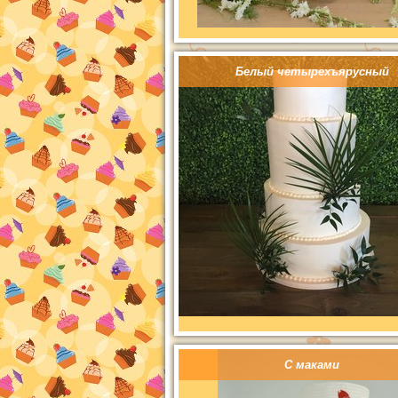
Белый четырехъярусный
С маками